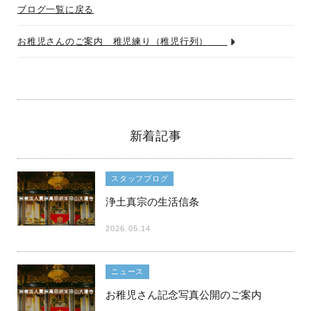
ブログ一覧に戻る
お稚児さんのご案内 稚児練り（稚児行列）
新着記事
スタッフブログ
浄土真宗の生活信条
2026.05.14
ニュース
お稚児さん記念写真公開のご案内